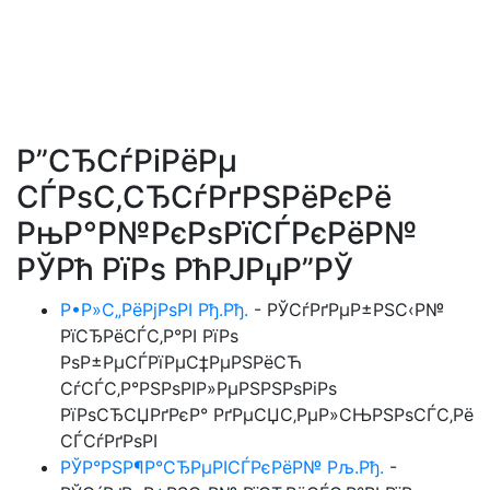
Р”СЂСѓРіРёРµ
СЃРѕС‚СЂСѓРґРЅРёРєРё
РњР°Р№РєРѕРїСЃРєРёР№
РЎРћ РїРѕ РћРЈРџР”РЎ
Р•Р»С„РёРјРѕРІ Рђ.Рђ.
-
РЎСѓРґРµР±РЅС‹Р№
РїСЂРёСЃС‚Р°РІ РїРѕ
РѕР±РµСЃРїРµС‡РµРЅРёСЋ
СѓСЃС‚Р°РЅРѕРІР»РµРЅРЅРѕРіРѕ
РїРѕСЂСЏРґРєР° РґРµСЏС‚РµР»СЊРЅРѕСЃС‚Рё
СЃСѓРґРѕРІ
РЎР°РЅР¶Р°СЂРµРІСЃРєРёР№ Рљ.Рђ.
-