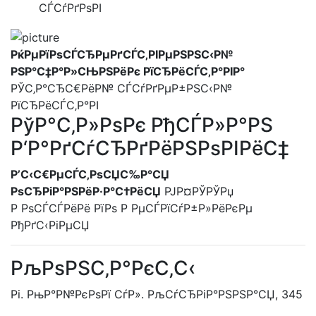
СЃСѓРґРѕРІ
РќРµРїРѕСЃСЂРµРґСЃС‚РІРµРЅРЅС‹Р№
РЅР°С‡Р°Р»СЊРЅРёРє РїСЂРёСЃС‚Р°РІР°
РЎС‚Р°СЂС€РёР№ СЃСѓРґРµР±РЅС‹Р№
РїСЂРёСЃС‚Р°РІ
РўР°С‚Р»РѕРє РђСЃР»Р°РЅ
Р‘Р°РґСѓСЂРґРёРЅРѕРІРёС‡
Р’С‹С€РµСЃС‚РѕСЏС‰Р°СЏ
РѕСЂРіР°РЅРёР·Р°С†РёСЏ
РЈР¤РЎРЎРџ
Р РѕСЃСЃРёРё РїРѕ Р РµСЃРїСѓР±Р»РёРєРµ
РђРґС‹РіРµСЏ
РљРѕРЅС‚Р°РєС‚С‹
Рі. РњР°Р№РєРѕРї СѓР». РљСѓСЂРіР°РЅРЅР°СЏ, 345