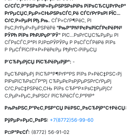
СѓСЃС‚Р°РЅРѕРІР»РµРЅРЅРѕРіРѕ РїРѕСЂСЏРґРєР°
РґРµСЏС‚РµР»СЊРЅРѕСЃС‚Рё СЃСѓРґРѕРІ РЇС…
СѓС‚Р»РµРІ Рђ.Рњ.
СЃР»СѓР¶РёС‚ РІ
РѕС‚РґРµР»РµРЅРёРё
"РњР°Р№РєРѕРїСЃРєРёР№
РЎРћ РїРѕ РћРЈРџР”РЎ"
РІС…РѕРґСЏС‰РµРµ РІ
СЃРѕСЃС‚Р°РІ РЈР¤РЎРЎРџ Р РѕСЃСЃРёРё РїРѕ
Р РµСЃРїСѓР±Р»РёРєРµ РђРґС‹РіРµСЏ
Р’СЂРµРјСЏ РїСЂРёРµРјР°:
-
РџСЂРёРµРј РіСЂР°Р¶РґР°РЅ РїРѕ Р»РёС‡РЅС‹Рј
РІРѕРїСЂРѕСЃР°Рј СЂРµРєРѕРјРµРЅРґСѓРµРј
СѓС‚РѕС‡РЅРёС‚СЊ РїРѕ СЂР°Р±РѕС‡РµРјСѓ
С‚РµР»РµС„РѕРЅСѓ РїСЂРёСЃС‚Р°РІР°
РљРѕРЅС‚Р°РєС‚РЅР°СЏ РёРЅС„РѕСЂРјР°С†РёСЏ:
РўРµР»РµС„РѕРЅ:
+7(8772)56-99-60
Р¤Р°РєСЃ:
(8772) 56-91-02