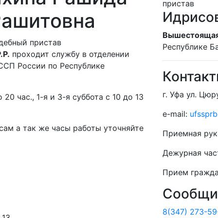
пристав
Рашитовна
Идрисов
Вышестоящая
дебный пристав
Республике Б
.Р.
проходит службу в отделении
СП России по Республике
Контак
г. Уфа ул. Цюр
о 20 час., 1-я и 3-я суббота с 10 до 13
e-mail:
ufssprb
ам а так же часы работы уточняйте
Приемная рук
Дежурная час
Прием гражд
Сообщит
8(347) 273-59
 13