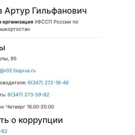
 Артур Гильфанович
 организация
УФССП России по
ашкортостан
ты
упы, 95
@r02.fssprus.ru
оводителя:
8(347) 272-16-46
ть:
8(347) 273-59-82
ан:
Четверг 16.00-20.00
ь о коррупции
-82