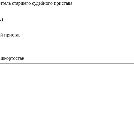
титель старшего судебного пристава
у)
й пристав
ашкортостан