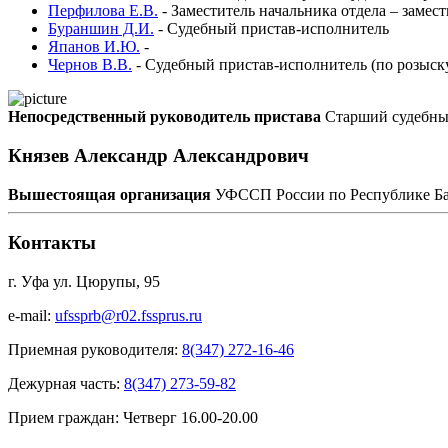
Перфилова Е.В.
-
Заместитель начальника отдела – замес
Бураншин Д.И.
-
Судебный пристав-исполнитель
Япанов И.Ю.
-
Чернов В.В.
-
Судебный пристав-исполнитель (по розыск
Непосредственный руководитель пристава
Старший судебны
Князев Александр Александрович
Вышестоящая организация
УФССП России по Республике Б
Контакты
г. Уфа ул. Цюрупы, 95
e-mail:
ufssprb@r02.fssprus.ru
Приемная руководителя:
8(347) 272-16-46
Дежурная часть:
8(347) 273-59-82
Прием граждан:
Четверг 16.00-20.00