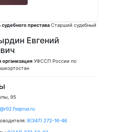
 судебного пристава
Старший судебный
ырдин Евгений
евич
 организация
УФССП России по
ашкортостан
ты
упы, 95
@r02.fssprus.ru
оводителя:
8(347) 272-16-46