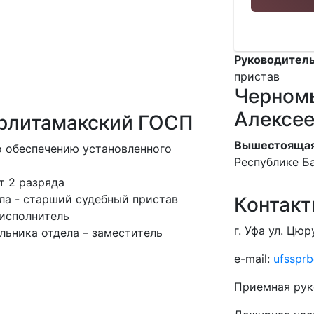
Руководитель
пристав
Черном
Алексе
ерлитамакский ГОСП
Вышестоящая
о обеспечению установленного
Республике Б
т 2 разряда
ла - старший судебный пристав
Контак
исполнитель
г. Уфа ул. Цюр
льника отдела – заместитель
e-mail:
ufssprb
Приемная рук