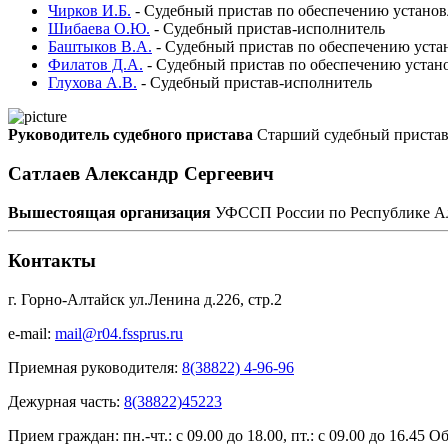
Чирков И.Б.
-
Судебный пристав по обеспечению установ
Шибаева О.Ю.
-
Судебный пристав-исполнитель
Баштыков В.А.
-
Судебный пристав по обеспечению устан
Филатов Д.А.
-
Судебный пристав по обеспечению устано
Глухова А.В.
-
Судебный пристав-исполнитель
Руководитель судебного пристава
Старший судебный приста
Сатлаев Александр Сергеевич
Вышестоящая организация
УФССП России по Республике А
Контакты
г. Горно-Алтайск ул.Ленина д.226, стр.2
e-mail:
mail@r04.fssprus.ru
Приемная руководителя:
8(38822) 4-96-96
Дежурная часть:
8(38822)45223
Прием граждан:
пн.-чт.: с 09.00 до 18.00, пт.: с 09.00 до 16.