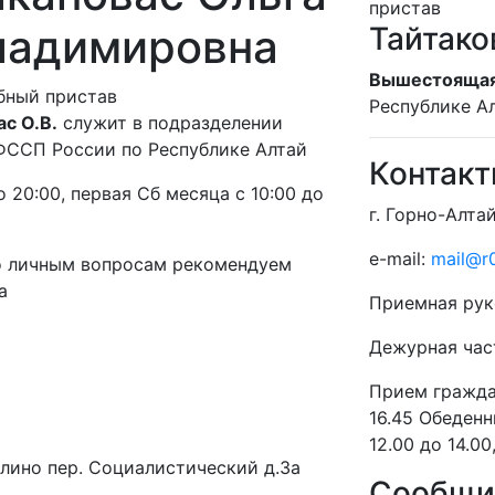
пристав
ладимировна
Тайтако
Вышестоящая
бный пристав
Республике А
с О.В.
служит в подразделении
ССП России по Республике Алтай
Контак
о 20:00, первая Сб месяца с 10:00 до
г. Горно-Алтай
e-mail:
mail@r0
о личным вопросам рекомендуем
а
Приемная рук
Дежурная час
Прием гражд
16.45 Обеденн
12.00 до 14.0
лино пер. Социалистический д.3а
Сообщит