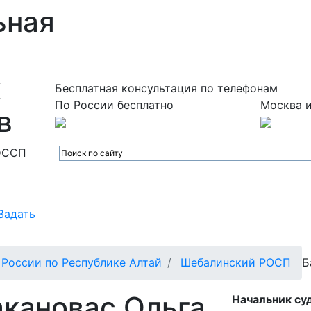
ьная
х
Бесплатная консультация по телефонам
По России бесплатно
Москва и
в
ФССП
Задать
России по Республике Алтай
Шебалинский РОСП
Б
акановас Ольга
Начальник су