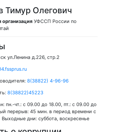
в Тимур Олегович
 организация
УФССП России по
лтай
ты
ск ул.Ленина д.226, стр.2
4.fssprus.ru
оводителя:
8(38822) 4-96-96
ть:
8(38822)45223
ан:
пн.-чт.: с 09.00 до 18.00, пт.: с 09.00 до
ый перерыв: 45 мин. в период времени с
0, Выходные дни: суббота, воскресенье
ь о коррупции