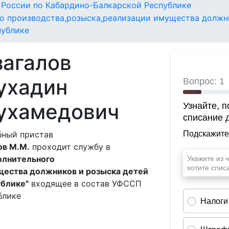
России по Кабардино-Балкарской Республике
го производства,розыска,реализации имущества должн
публике
загалов
ухадин
ухамедович
бный пристав
ов М.М.
проходит службу в
олнительного
щества должников и розыска детей
блике"
входящее в состав УФССП
блике