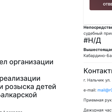
Непосредстве
судебный при
#Н/Д
Вышестоящая
Кабардино-Ба
ел организации
Контак
,реализации
г. Нальчик ул.
и розыска детей
e-mail:
mail@r0
алкарской
Приемная рук
Дежурная час