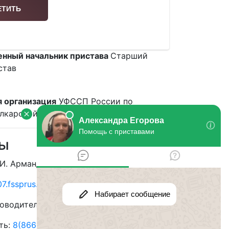
нный начальник пристава
Старший
став
 организация
УФССП России по
лкарской Республике
ты
 И. Арманд, 43А
7.fssprus.ru
оводителя:
8(8662)42-46-12
ть:
8(8662) 40-71-72