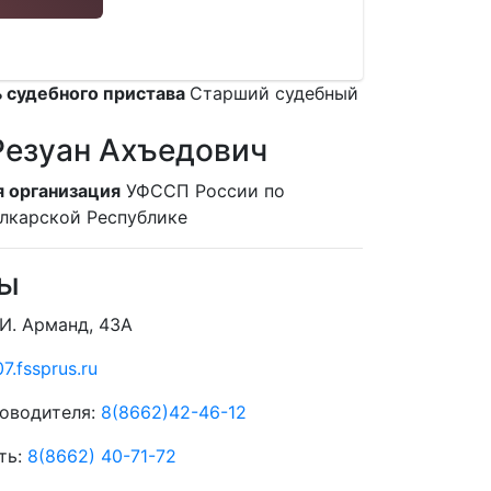
 судебного пристава
Старший судебный
езуан Ахъедович
 организация
УФССП России по
лкарской Республике
ты
 И. Арманд, 43А
7.fssprus.ru
оводителя:
8(8662)42-46-12
ть:
8(8662) 40-71-72