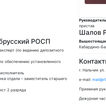
Руководитель
пристав
Шалов Р
ьбрусский РОСП
Вышестоящая
Кабардино-Ба
эксперт (по ведению депозитного
Контак
по обеспечению установленного
г. Нальчик ул.
-исполнитель
ика отдела – заместитель старшего
e-mail:
mail@r0
Приемная рук
ист 2 разряда
Дежурная час