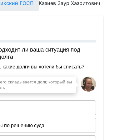
чикский ГОСП
Казиев Заур Хазритович