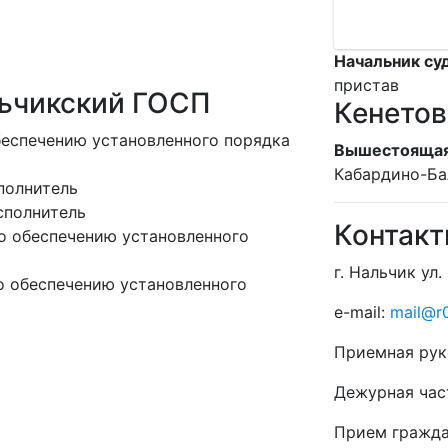
Начальник су
пристав
льчикский ГОСП
Кенетов
беспечению установленного порядка
Вышестоящая
Кабардино-Ба
полнитель
сполнитель
Контак
о обеспечению установленного
г. Нальчик ул.
о обеспечению установленного
e-mail:
mail@r0
Приемная рук
Дежурная час
Прием гражд