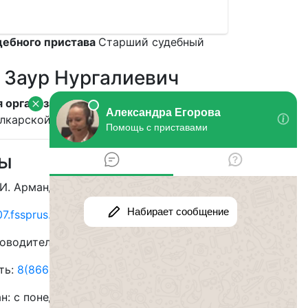
дебного пристава
Старший судебный
 Заур Нургалиевич
 организация
УФССП России по
лкарской Республике
ты
 И. Арманд, 43А
7.fssprus.ru
оводителя:
8(8662)42-46-12
ть:
8(8662) 40-71-72
ан:
с понедельника по четверг с 09.00 до