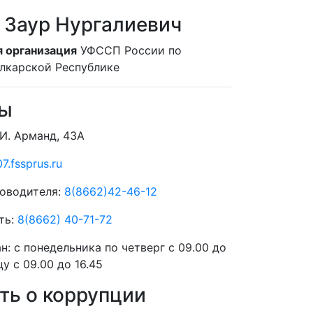
 Заур Нургалиевич
 организация
УФССП России по
лкарской Республике
ты
 И. Арманд, 43А
7.fssprus.ru
оводителя:
8(8662)42-46-12
ть:
8(8662) 40-71-72
ан:
с понедельника по четверг с 09.00 до
цу с 09.00 до 16.45
ь о коррупции