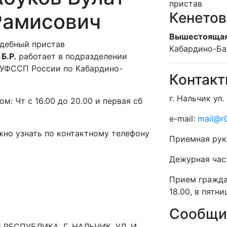
пристав
Рамисович
Кенетов
Вышестоящая
дебный пристав
Кабардино-Ба
Б.Р.
работает в подразделении
 УФССП России по Кабардино-
Контак
г. Нальчик ул.
м: Чт с 16.00 до 20.00 и первая сб
e-mail:
mail@r0
но узнать по контактному телефону
Приемная рук
Дежурная час
Прием гражд
18.00, в пятни
Сообщит
ЕСПУБЛИКА, Г. НАЛЬЧИК, УЛ. И.