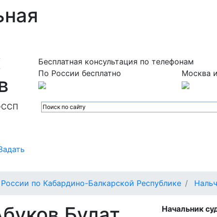
ьная
х
Бесплатная консультация по телефонам
По России бесплатно
Москва и
в
ФССП
Задать
России по Кабардино-Балкарской Республике
Наль
Абуков Булат
Начальник су