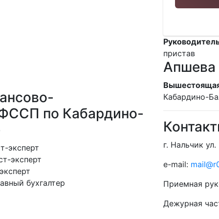
Руководитель
пристав
Апшева
Вышестоящая
ансово-
Кабардино-Ба
УФССП по Кабардино-
Контак
е
г. Нальчик ул.
т-эксперт
ст-эксперт
e-mail:
mail@r0
эксперт
лавный бухгалтер
Приемная рук
Дежурная час