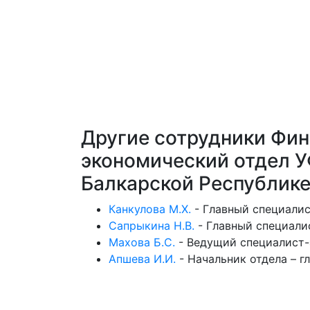
Другие сотрудники Фин
экономический отдел 
Балкарской Республик
Канкулова М.Х.
-
Главный специалис
Сапрыкина Н.В.
-
Главный специали
Махова Б.С.
-
Ведущий специалист-
Апшева И.И.
-
Начальник отдела – г