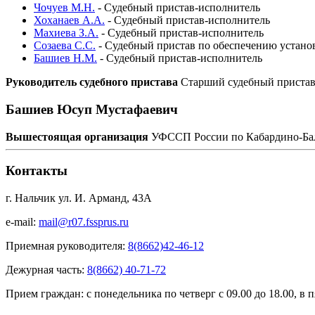
Чочуев М.Н.
-
Судебный пристав-исполнитель
Хоханаев А.А.
-
Судебный пристав-исполнитель
Махиева З.А.
-
Судебный пристав-исполнитель
Созаева С.С.
-
Судебный пристав по обеспечению установ
Башиев Н.М.
-
Судебный пристав-исполнитель
Руководитель судебного пристава
Старший судебный приста
Башиев Юсуп Мустафаевич
Вышестоящая организация
УФССП России по Кабардино-Бал
Контакты
г. Нальчик ул. И. Арманд, 43А
e-mail:
mail@r07.fssprus.ru
Приемная руководителя:
8(8662)42-46-12
Дежурная часть:
8(8662) 40-71-72
Прием граждан:
с понедельника по четверг с 09.00 до 18.00, в п