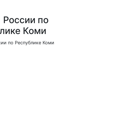
России по
лике Коми