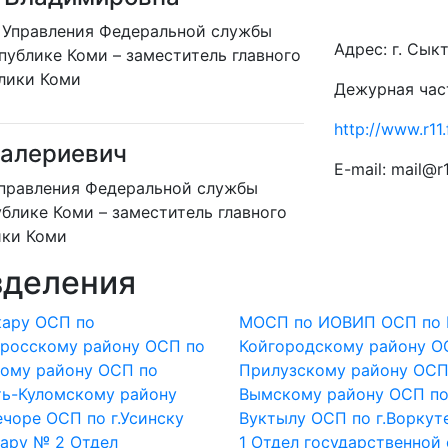
 Управления Федеральной службы
Адрес: г. Сы
публике Коми – заместитель главного
блики Коми
Дежурная част
http://www.r11.
Валериевич
E-mail: mail@r1
Управления Федеральной службы
блике Коми – заместитель главного
ики Коми
зделения
кару
ОСП по
МОСП по ИОВИП
ОСП по
еросскому району
ОСП по
Койгородскому району
О
ому району
ОСП по
Прилузскому району
ОСП
ть-Куломскому району
Вымскому району
ОСП по
ечоре
ОСП по г.Усинску
Вуктылу
ОСП по г.Воркут
кару № 2
Отдел
1
Отдел государственной