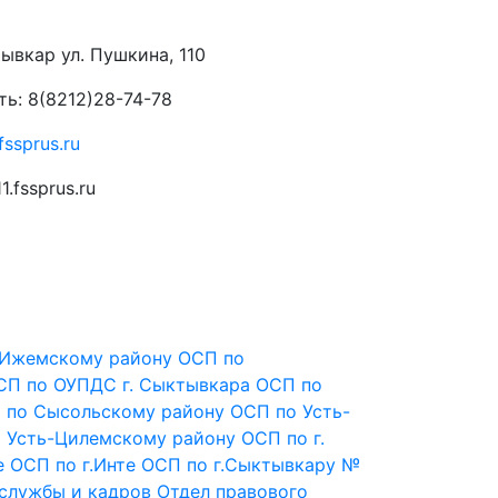
ктывкар
ул. Пушкина, 110
ь: 8(8212)28-74-78
fssprus.ru
1.fssprus.ru
 Ижемскому району
ОСП по
СП по ОУПДС г. Сыктывкара
ОСП по
 по Сысольскому району
ОСП по Усть-
 Усть-Цилемскому району
ОСП по г.
е
ОСП по г.Инте
ОСП по г.Сыктывкару №
 службы и кадров
Отдел правового