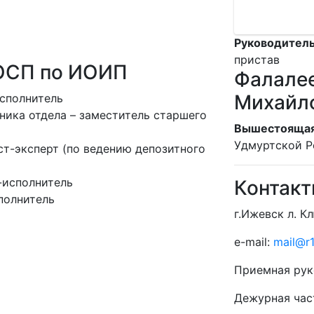
Руководитель
пристав
ОСП по ИОИП
Фалалее
Михайл
сполнитель
ника отдела – заместитель старшего
Вышестоящая
Удмуртской Р
т-эксперт (по ведению депозитного
-исполнитель
Контак
полнитель
г.Ижевск л. К
e-mail:
mail@r1
Приемная рук
Дежурная час