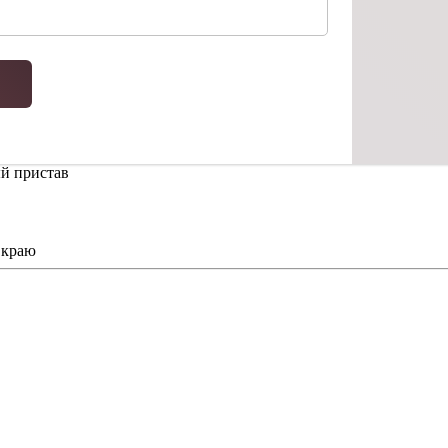
й пристав
 краю