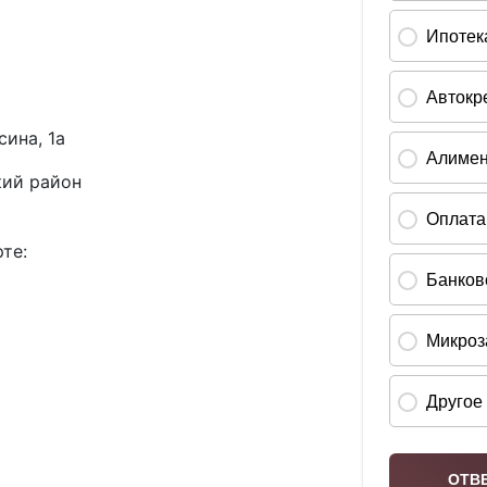
сина, 1а
ий район
те: