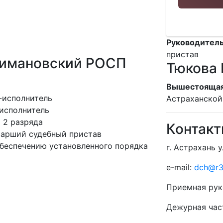
Руководитель
пристав
римановский РОСП
Тюкова
Вышестоящая
-исполнитель
Астраханской
исполнитель
 2 разряда
Контак
тарший судебный пристав
беспечению установленного порядка
г. Астрахань у
e-mail:
dch@r30
Приемная рук
Дежурная час