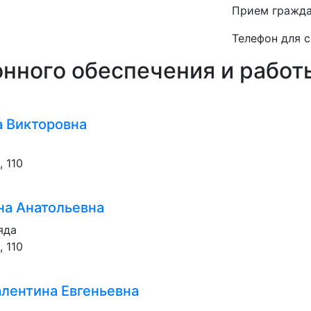
Прием гражда
Телефон для с
нного обеспечения и работ
 Викторовна
, 110
а Анатольевна
яда
, 110
алентина Евгеньевна