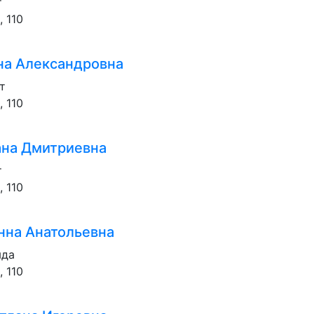
т
, 110
на Александровна
т
, 110
ана Дмитриевна
т
, 110
нна Анатольевна
яда
, 110