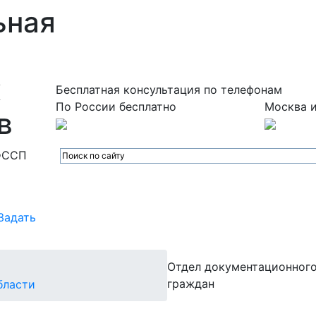
ьная
х
Бесплатная консультация по телефонам
По России бесплатно
Москва и
в
ФССП
Задать
Отдел документационного
граждан
бласти