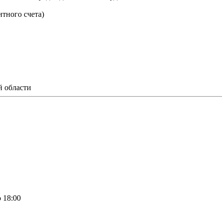
тного счета)
в
 области
о 18:00