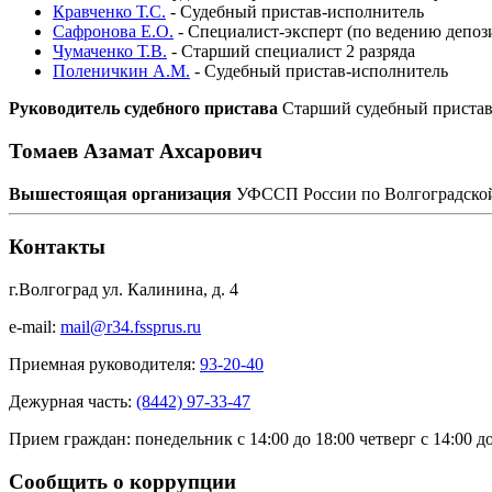
Кравченко Т.С.
-
Судебный пристав-исполнитель
Сафронова Е.О.
-
Специалист-эксперт (по ведению депози
Чумаченко Т.В.
-
Старший специалист 2 разряда
Поленичкин А.М.
-
Судебный пристав-исполнитель
Руководитель судебного пристава
Старший судебный приста
Томаев Азамат Ахсарович
Вышестоящая организация
УФССП России по Волгоградской
Контакты
г.Волгоград ул. Калинина, д. 4
e-mail:
mail@r34.fssprus.ru
Приемная руководителя:
93-20-40
Дежурная часть:
(8442) 97-33-47
Прием граждан:
понедельник с 14:00 до 18:00 четверг с 14:00 д
Сообщить о коррупции