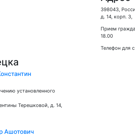
398043, Росси
д. 14, корп. 3,
Прием граждан
18.00
Телефон для с
ецка
Константин
ечению установленного
лентины Терешковой, д. 14,
р Ашотович