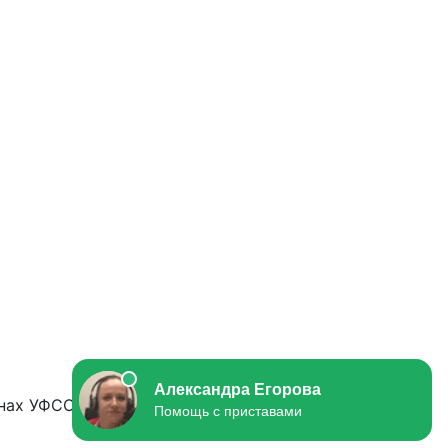
нах УФССП РФ.