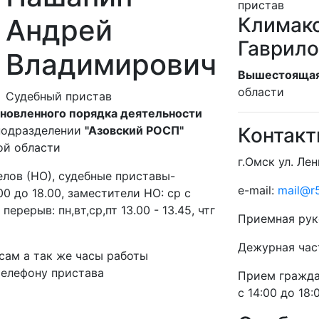
пристав
Андрей
Климак
Гаврил
Владимирович
Вышестоящая
области
Судебный пристав
новленного порядка деятельности
подразделении
"Азовский РОСП"
Контак
й области
г.Омск ул. Лен
лов (НО), судебные приставы-
e-mail:
mail@r5
.00 до 18.00, заместители НО: ср с
перерыв: пн,вт,ср,пт 13.00 - 13.45, чтг
Приемная рук
Дежурная час
сам а так же часы работы
телефону пристава
Прием гражд
с 14:00 до 18: