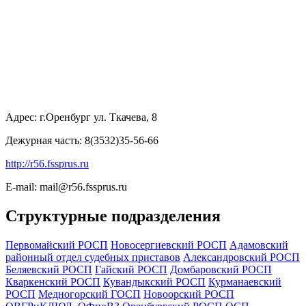
Адрес: г.Оренбург
ул. Ткачева, 8
Дежурная часть: 8(3532)35-56-66
http://r56.fssprus.ru
E-mail: mail@r56.fssprus.ru
Структурные подразделения
Первомайский РОСП
Новосергиевский РОСП
Адамовский
районный отдел судебных приставов
Александровский РОСП
Беляевский РОСП
Гайский РОСП
Домбаровский РОСП
Кваркенский РОСП
Кувандыкский РОСП
Курманаевский
РОСП
Медногорский ГОСП
Новоорский РОСП