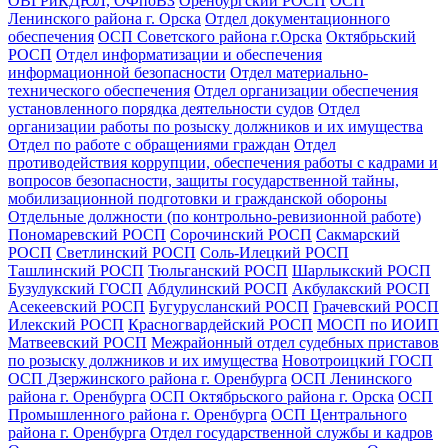
ОВГРиКДЮЛ, ОФпоВЗ
Оренбургский РОСП
ОСП
Ленинского района г. Орска
Отдел документационного
обеспечения
ОСП Советского района г.Орска
Октябрьский
РОСП
Отдел информатизации и обеспечения
информационной безопасности
Отдел материально-
технического обеспечения
Отдел организации обеспечения
установленного порядка деятельности судов
Отдел
организации работы по розыску должников и их имущества
Отдел по работе с обращениями граждан
Отдел
противодействия коррупции, обеспечения работы с кадрами и
вопросов безопасности, защиты государственной тайны,
мобилизационной подготовки и гражданской обороны
Отдельные должности (по контрольно-ревизионной работе)
Пономаревский РОСП
Сорочинский РОСП
Сакмарский
РОСП
Светлинский РОСП
Соль-Илецкий РОСП
Ташлинский РОСП
Тюльганский РОСП
Шарлыкский РОСП
Бузулукский ГОСП
Абдулинский РОСП
Акбулакский РОСП
Асекеевский РОСП
Бугурусланский РОСП
Грачевский РОСП
Илекский РОСП
Красногвардейский РОСП
МОСП по ИОИП
Матвеевский РОСП
Межрайонный отдел судебных приставов
по розыску должников и их имущества
Новотроицкий ГОСП
ОСП Дзержинского района г. Оренбурга
ОСП Ленинского
района г. Оренбурга
ОСП Октябрьского района г. Орска
ОСП
Промышленного района г. Оренбурга
ОСП Центрального
района г. Оренбурга
Отдел государственной службы и кадров