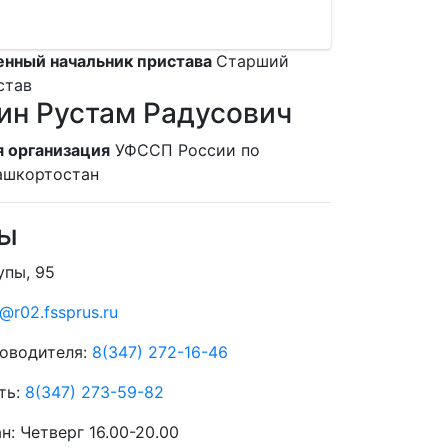
нный начальник пристава
Старший
став
н Рустам Радусович
 организация
УФССП России по
ашкортостан
ты
упы, 95
@r02.fssprus.ru
оводителя:
8(347) 272-16-46
ть:
8(347) 273-59-82
ан:
Четверг 16.00-20.00