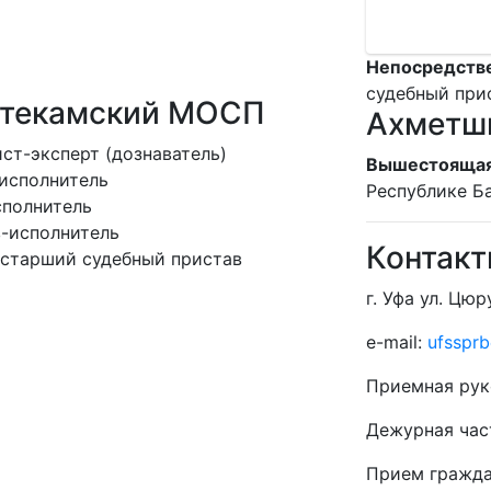
Непосредстве
судебный при
фтекамский МОСП
Ахметши
ст-эксперт (дознаватель)
Вышестоящая
исполнитель
Республике Б
сполнитель
-исполнитель
Контак
 старший судебный пристав
г. Уфа ул. Цюр
e-mail:
ufssprb
Приемная рук
Дежурная час
Прием гражд