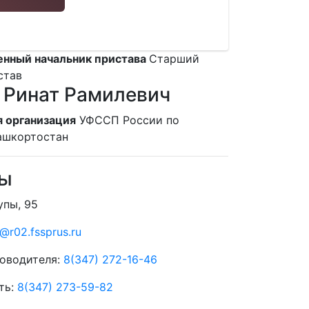
нный начальник пристава
Старший
став
 Ринат Рамилевич
 организация
УФССП России по
ашкортостан
ты
упы, 95
@r02.fssprus.ru
оводителя:
8(347) 272-16-46
ть:
8(347) 273-59-82