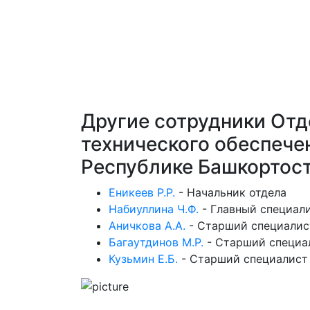
Другие сотрудники Отд
технического обеспеч
Республике Башкортос
Еникеев Р.Р.
-
Начальник отдела
Набиуллина Ч.Ф.
-
Главный специал
Аничкова А.А.
-
Старший специалист
Багаутдинов М.Р.
-
Старший специал
Кузьмин Е.Б.
-
Старший специалист 