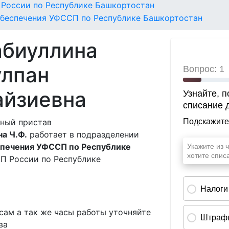
России по Республике Башкортостан
обеспечения УФССП по Республике Башкортостан
абиуллина
улпан
айзиевна
ный пристав
а Ч.Ф.
работает в подразделении
спечения УФССП по Республике
П России по Республике
ам а так же часы работы уточняйте
ва