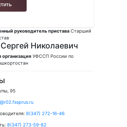
енный руководитель пристава
Старший
став
Сергей Николаевич
 организация
УФССП России по
ашкортостан
ты
упы, 95
@r02.fssprus.ru
оводителя:
8(347) 272-16-46
ть:
8(347) 273-59-82