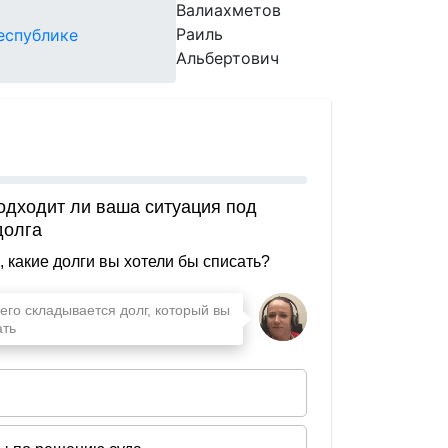
Валиахметов
Раиль
еспублике
Альбертович