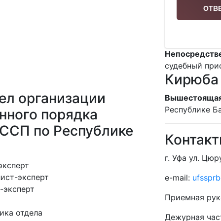
Непосредств
судебный при
Кирюба 
ел организации
Вышестоящая
Республике Б
нного порядка
ФССП по Республике
Контак
г. Уфа ул. Цюр
эксперт
ист-эксперт
e-mail:
ufssprb
-эксперт
Приемная рук
ика отдела
Дежурная час