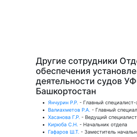
Другие сотрудники Отд
обеспечения установле
деятельности судов У
Башкортостан
Янчурин Р.Р.
-
Главный специалист-
Валиахметов Р.А.
-
Главный специал
Хасанова Г.Р.
-
Ведущий специалист
Кирюба С.Н.
-
Начальник отдела
Гафаров Ш.Т.
-
Заместитель начальн