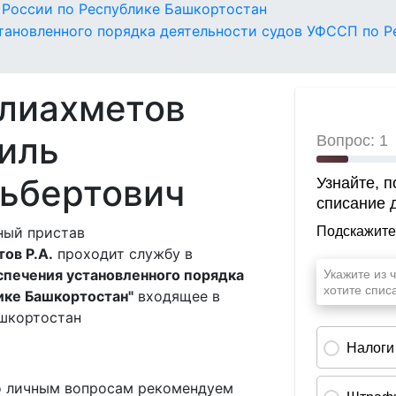
России по Республике Башкортостан
тановленного порядка деятельности судов УФССП по Р
лиахметов
иль
ьбертович
ный пристав
ов Р.А.
проходит службу в
спечения установленного порядка
ике Башкортостан"
входящее в
ашкортостан
о личным вопросам рекомендуем