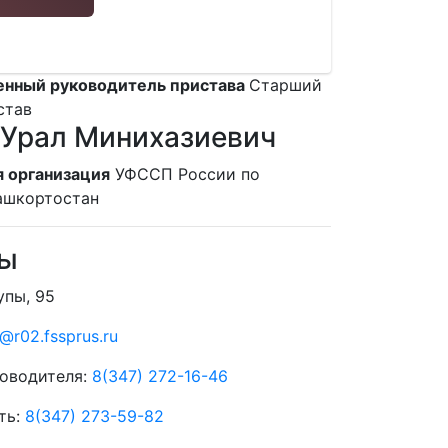
енный руководитель пристава
Старший
став
Урал Минихазиевич
 организация
УФССП России по
ашкортостан
ты
упы, 95
@r02.fssprus.ru
оводителя:
8(347) 272-16-46
ть:
8(347) 273-59-82