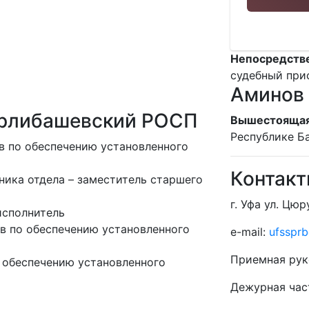
Непосредств
судебный при
Аминов 
ерлибашевский РОСП
Вышестоящая
Республике Б
в по обеспечению установленного
Контак
ника отдела – заместитель старшего
г. Уфа ул. Цюр
исполнитель
в по обеспечению установленного
e-mail:
ufssprb
Приемная рук
 обеспечению установленного
Дежурная час