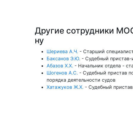
Другие сотрудники МОС
ну
Шериева А.Ч.
-
Старший специалист
Баксанов Э.Ю.
-
Судебный пристав-
Абазов Х.Х.
-
Начальник отдела - с
Шогенов А.С.
-
Судебный пристав п
порядка деятельности судов
Хатажуков Ж.Х.
-
Судебный пристав