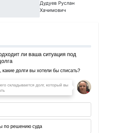
Дудуев Руслан
Хачимович