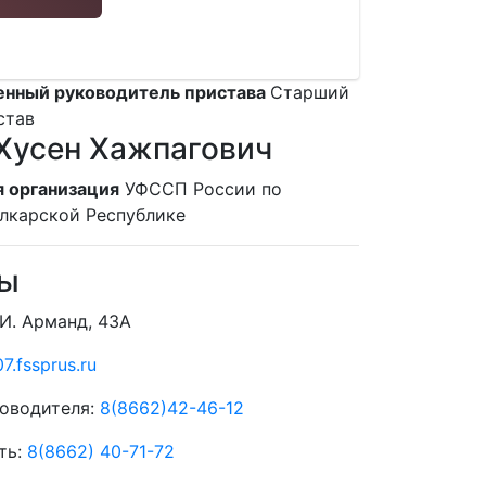
енный руководитель пристава
Старший
став
Хусен Хажпагович
 организация
УФССП России по
лкарской Республике
ты
 И. Арманд, 43А
7.fssprus.ru
оводителя:
8(8662)42-46-12
ть:
8(8662) 40-71-72