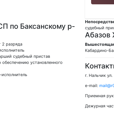
Непосредств
П по Баксанскому р-
судебный при
Абазов 
 2 разряда
Вышестоящая
исполнитель
Кабардино-Ба
тарший судебный пристав
о обеспечению установленного
Контак
-исполнитель
г. Нальчик ул.
e-mail:
mail@r0
Приемная рук
Дежурная час