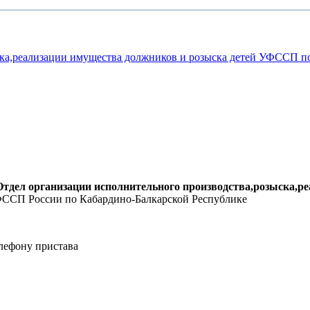
ска,реализации имущества должников и розыска детей УФССП п
Отдел организации исполнительного производства,розыска,
ФССП России по Кабардино-Балкарской Республике
лефону пристава