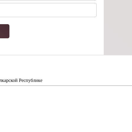
в
карской Республике