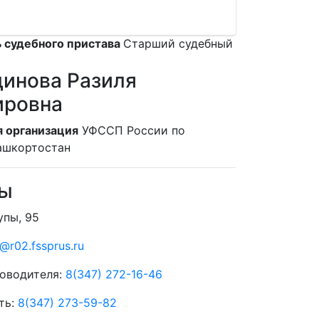
 судебного пристава
Старший судебный
инова Разиля
ировна
 организация
УФССП России по
ашкортостан
ты
упы, 95
@r02.fssprus.ru
оводителя:
8(347) 272-16-46
ть:
8(347) 273-59-82