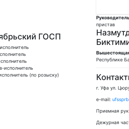
Руководитель
пристав
Назмутд
тябрьский ГОСП
Биктим
исполнитель
Вышестоящая
сполнитель
Республике Б
исполнитель
в-исполнитель
исполнитель (по розыску)
Контак
г. Уфа ул. Цюр
e-mail:
ufssprb
Приемная рук
Дежурная час